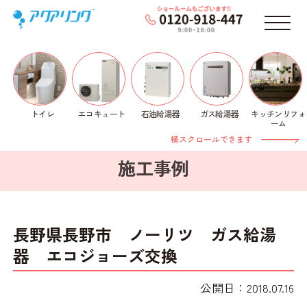
メニ
トイレ
石油給湯器
ガス給湯器
キッチンリフォ
エコキュート
ホーム
>
施工事例
>
ガス給湯器
> 長野県長野市 ノ
ーム
ーリツ ガス給湯器 エコジョーズ交換
横スクロールできます
施工事例
長野県長野市 ノーリツ ガス給湯
器 エコジョーズ交換
公開日：2018.07.16