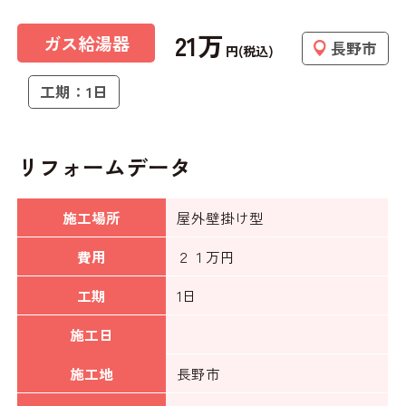
21万
ガス給湯器
長野市
円(税込)
工期：1日
リフォームデータ
施工場所
屋外壁掛け型
費用
２１万円
工期
1日
施工日
施工地
長野市