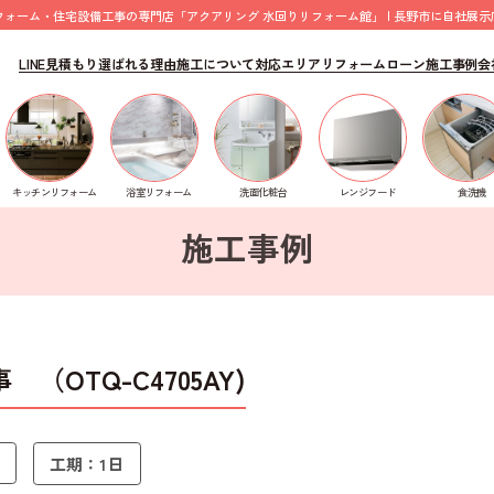
フォーム・住宅設備工事の専門店「アクアリング 水回りリフォーム館」 | 長野市に自社展示
LINE見積もり
選ばれる理由
施工について
対応エリア
リフォームローン
施工事例
会
器取替工事 （OTQ-C4705AY)
食洗機
キッチンリフォーム
浴室リフォーム
洗面化粧台
レンジフード
施工事例
OTQ-C4705AY)
工期：1日