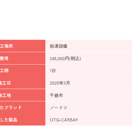
工場所
給湯設備
費用
245,000円(税込)
工期
1日
施工日
2020年3月
施工地
千曲市
たブランド
ノーリツ
した製品
OTQ-C4705AY