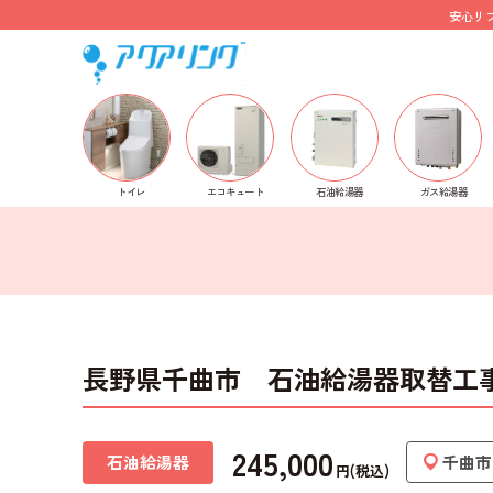
安心リ
ホーム
>
施工事例
>
石油給湯器
> 長野県千曲市 石油給湯
トイレ
石油給湯器
ガス給湯器
エコキュート
長野県千曲市 石油給湯器取替工事 （
245,000
石油給湯器
千曲市
円(税込)