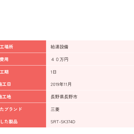
工場所
給湯設備
費用
４０万円
工期
1日
施工日
2019年11月
施工地
長野県長野市
たブランド
三菱
した製品
SRT-SK374D