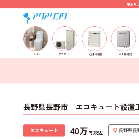
安心リ
ホーム
>
施工事例
>
エコキュート
> 長野県長野市 エ
トイレ
石油給湯器
ガス給湯器
エコキュート
長野県長野市 エコキュート設置
40万
エコキュート
長野県長
円(税込)