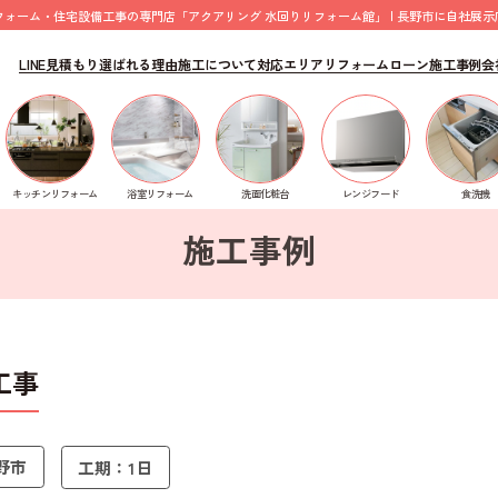
フォーム・住宅設備工事の専門店「アクアリング 水回りリフォーム館」 | 長野市に自社展示
LINE見積もり
選ばれる理由
施工について
対応エリア
リフォームローン
施工事例
会
コキュート設置工事
食洗機
キッチンリフォーム
浴室リフォーム
洗面化粧台
レンジフード
施工事例
工事
野市
工期：1日