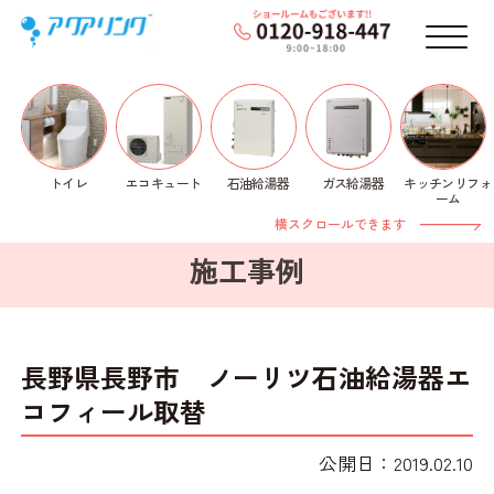
メニ
トイレ
石油給湯器
ガス給湯器
キッチンリフォ
エコキュート
ホーム
>
施工事例
>
石油給湯器
> 長野県長野市 ノ
ーム
ーリツ石油給湯器エコフィール取替
横スクロールできます
施工事例
長野県長野市 ノーリツ石油給湯器エ
コフィール取替
公開日：2019.02.10