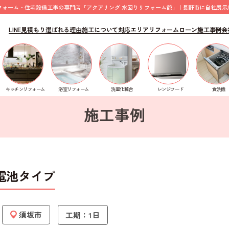
フォーム・住宅設備工事の専門店「アクアリング 水回りリフォーム館」 | 長野市に自社展示
LINE見積もり
選ばれる理由
施工について
対応エリア
リフォームローン
施工事例
会
 デリシア 75㎝ 3V乾電池タイプ
食洗機
キッチンリフォーム
浴室リフォーム
洗面化粧台
レンジフード
施工事例
電池タイプ
須坂市
工期：1日