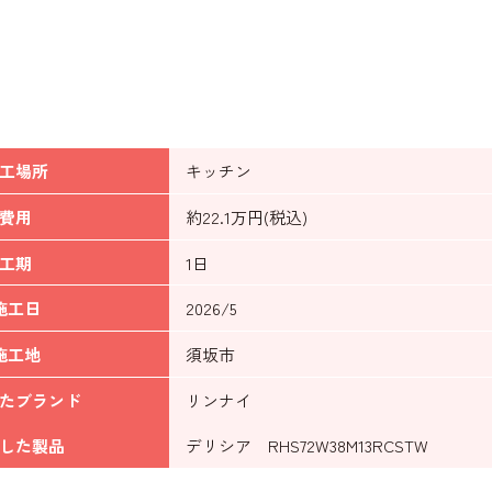
工場所
キッチン
費用
約22.1万円(税込)
工期
1日
施工日
2026/5
施工地
須坂市
たブランド
リンナイ
した製品
デリシア RHS72W38M13RCSTW