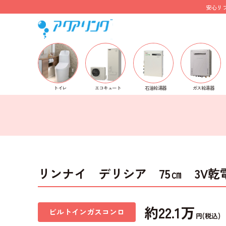
安心リ
ホーム
>
施工事例
>
ビルトインガスコンロ
> リンナイ
トイレ
石油給湯器
ガス給湯器
エコキュート
リンナイ デリシア 75㎝ 3V乾
約22.1万
ビルトインガスコンロ
円(税込)