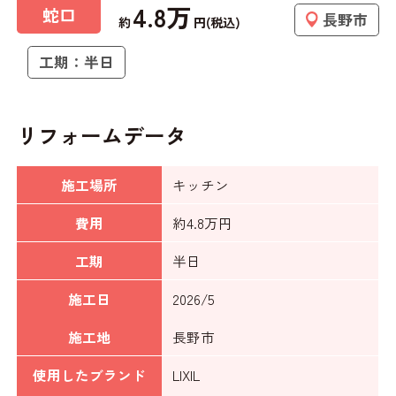
4.8万
蛇口
長野市
約
円(税込)
工期：半日
リフォームデータ
施工場所
キッチン
費用
約4.8万円
工期
半日
施工日
2026/5
施工地
長野市
使用したブランド
LIXIL