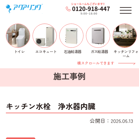
メニ
トイレ
石油給湯器
ガス給湯器
キッチンリフォ
エコキュート
ホーム
>
施工事例
>
蛇口
> キッチン水栓 浄水器内
ーム
臓
横スクロールできます
施工事例
キッチン水栓 浄水器内臓
公開日：2026.06.13