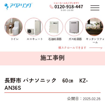
メニ
トイレ
石油給湯器
ガス給湯器
キッチンリフォ
エコキュート
ホーム
>
施工事例
>
ビルトインIHコンロ
> 長野市 パ
ーム
ナソニック 60㎝ KZ-AN36S
横スクロールできます
施工事例
長野市 パナソニック 60㎝ KZ-
AN36S
公開日：2025.02.28