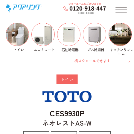
メニ
トイレ
石油給湯器
ガス給湯器
キッチンリフォ
エコキュート
ホーム
>
トイレ
>
TOTO
>
ネオレストAS-W
>
ーム
CES9930P
横スクロールできます
トイレ
CES9930P
ネオレストAS-W