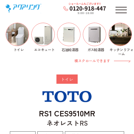
メニ
トイレ
石油給湯器
ガス給湯器
キッチンリフォ
エコキュート
ホーム
>
トイレ
>
TOTO
>
ネオレストRS
> RS1
ーム
CES9510MR
横スクロールできます
トイレ
RS1 CES9510MR
ネオレストRS