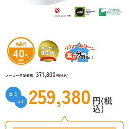
商品代
40
%
OFF
371,800
メーカー希望価格
円(税込)
259,380
円(税
込)