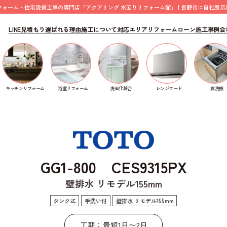
フォーム・住宅設備工事の専門店「アクアリング 水回りリフォーム館」 | 長野市に自社展示
LINE見積もり
選ばれる理由
施工について
対応エリア
リフォームローン
施工事例
会
5PX
食洗機
キッチンリフォーム
浴室リフォーム
洗面化粧台
レンジフード
GG1-800 CES9315PX
壁排水 リモデル155mm
タンク式
手洗い付
壁排水 リモデル155mm
工期：最短1日〜2日