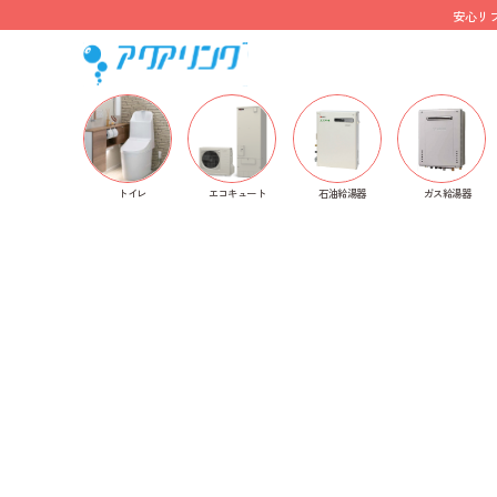
安心リ
ホーム
>
トイレ
>
TOTO
>
GG-800
> GG1-800 CES931
トイレ
石油給湯器
ガス給湯器
エコキュート