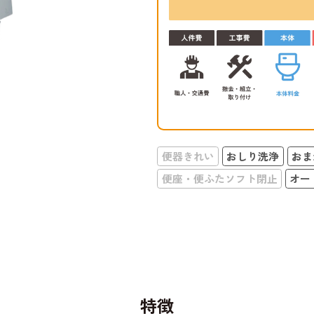
便器きれい
おしり洗浄
おま
便座・便ふたソフト閉止
オー
特徴