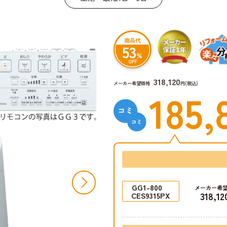
商品代
53
%
OFF
318,120
メーカー希望価格
円(税込)
185,
GG1-800
メーカー希
318,12
CES9315PX