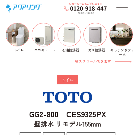
メニ
トイレ
石油給湯器
ガス給湯器
キッチンリフォ
エコキュート
ホーム
>
トイレ
>
TOTO
>
GG-800
> GG2-800
ーム
CES9325PX
横スクロールできます
トイレ
GG2-800 CES9325PX
壁排水 リモデル155mm