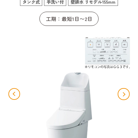
タンク式
手洗い付
壁排水 リモデル155mm
工期：最短1日〜2日