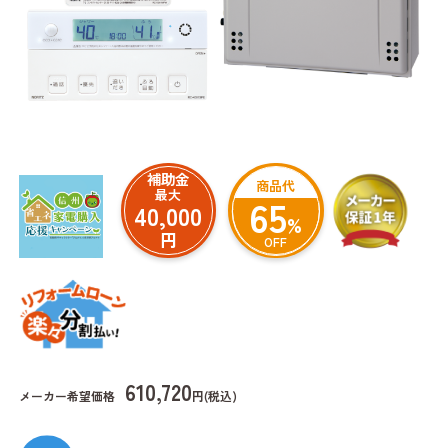
補助金
商品代
最大
65
40,000
%
円
OFF
610,720
メーカー希望価格
円(税込)