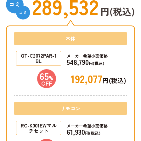
289,532
円(税込)
本体
GT-C2072PAR-1
メーカー希望小売価格
548,790
BL
円(税込)
65
192,077
%
円(税込)
OFF
リモコン
RC-K001EWマル
メーカー希望小売価格
61,930
チセット
円(税込)