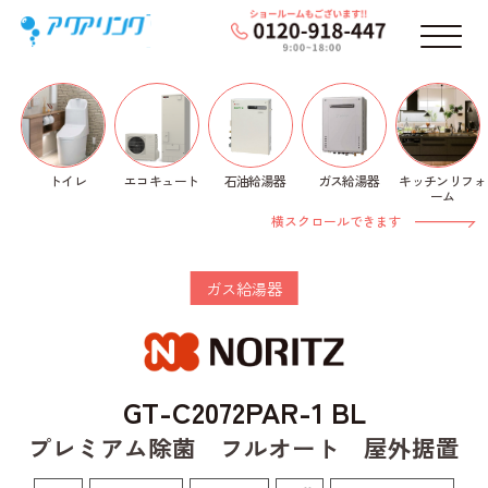
メニ
トイレ
石油給湯器
ガス給湯器
キッチンリフォ
エコキュート
ホーム
>
ガス給湯器
>
NORITZ
>
追焚き式給湯器エコ
ーム
ジョーズ
> GT-C2072PAR-1 BL
横スクロールできます
ガス給湯器
GT-C2072PAR-1 BL
プレミアム除菌 フルオート 屋外据置