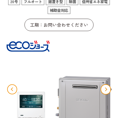
20号
フルオート
据置き型
除菌
信州省エネ家電
補助金対応
工期：お問い合わせください