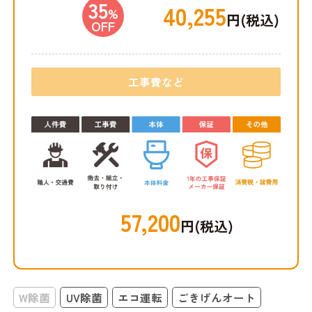
35
40,255
%
円(税込)
OFF
工事費など
57,200
円(税込)
W除菌
UV除菌
エコ運転
ごきげんオート