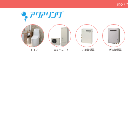
安心リ
ホーム
>
レンジフード
>
リンナイ
>
EFR
> EFR-3R-A
トイレ
石油給湯器
ガス給湯器
エコキュート