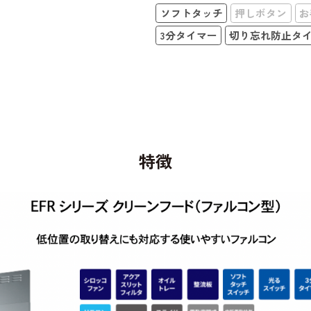
ソフトタッチ
押しボタン
お
3分タイマー
切り忘れ防止タ
特徴