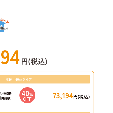
694
円(税込)
本体 60㎝タイプ
40
73,194
%
望小売価格
円(税込)
0
OFF
円(税込)