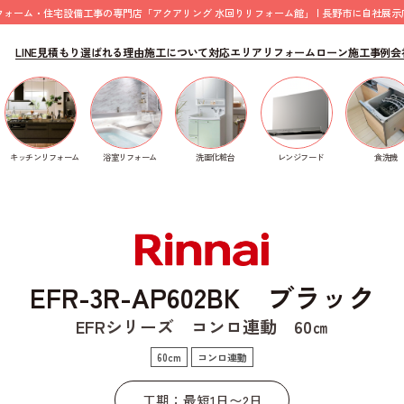
フォーム・住宅設備工事の専門店「アクアリング 水回りリフォーム館」 | 長野市に自社展示
LINE見積もり
選ばれる理由
施工について
対応エリア
リフォームローン
施工事例
会
P602BK ブラック
食洗機
キッチンリフォーム
浴室リフォーム
洗面化粧台
レンジフード
EFR-3R-AP602BK ブラック
EFRシリーズ コンロ連動 60㎝
60cm
コンロ連動
工期：最短1日〜2日