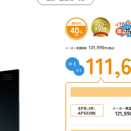
商品代
40
%
OFF
121,990
メーカー希望価格
円(税込)
111,
EFR-3R-
メーカー希
121,99
AP602BK