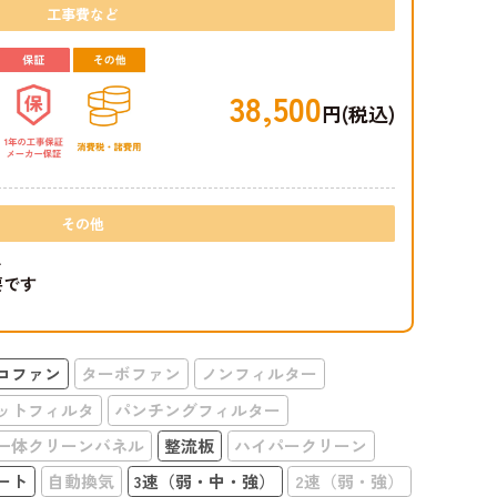
工事費など
38,500
円(税込)
その他
き
要です
コファン
ターボファン
ノンフィルター
ットフィルタ
パンチングフィルター
一体クリーンバネル
整流板
ハイパークリーン
ート
自動換気
3速（弱・中・強）
2速（弱・強）