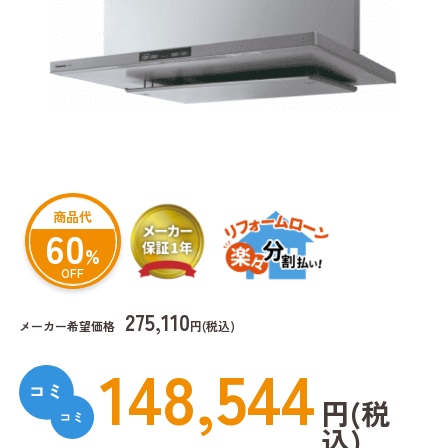
商品代
60
%
OFF
275,110
メーカー希望価格
円(税込)
148,544
円(税
込)