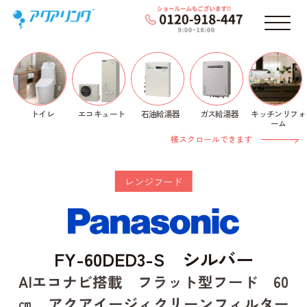
メニ
トイレ
石油給湯器
ガス給湯器
キッチンリフォ
エコキュート
ホーム
>
レンジフード
>
Panasonic
>
エコナビレンジ
ーム
フード
> FY-60DED3-S シルバー
横スクロールできます
レンジフード
FY-60DED3-S シルバー
AIエコナビ搭載 フラット型フード 60
㎝ アクアイージィクリーンフィルター