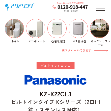
メニ
トイレ
石油給湯器
ガス給湯器
キッチンリフォ
エコキュート
ホーム
>
ビルトインIHコンロ
>
Panasonic
>
Kシリー
ーム
ズ
> KZ-K22CL3
横スクロールできます
ビルトインIHコンロ
KZ-K22CL3
ビルトインタイプ Kシリーズ（2口IH
鉄・ステンレス対応）