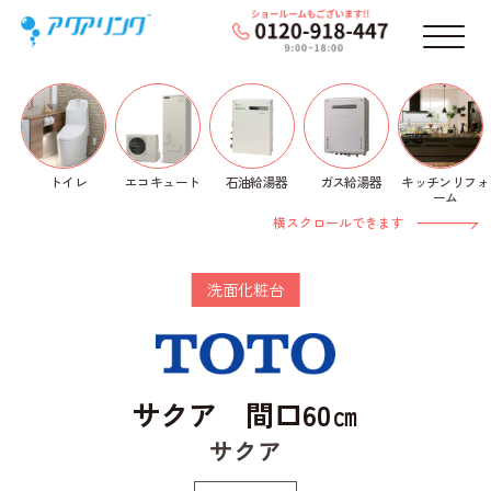
メニ
トイレ
石油給湯器
ガス給湯器
キッチンリフォ
エコキュート
ホーム
>
洗面化粧台
>
TOTO
>
サクア
> サクア 間
ーム
口60㎝
横スクロールできます
洗面化粧台
サクア 間口60㎝
サクア