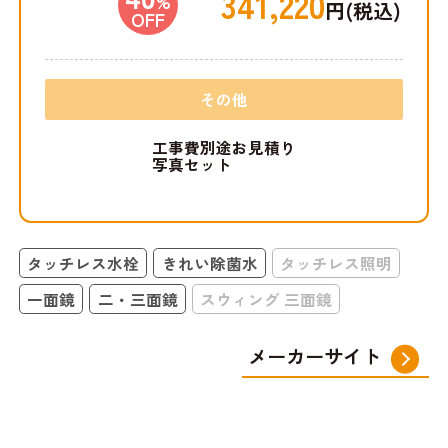
341,220
%
円(税込)
OFF
その他
工事費別途お見積り
写真セット
タッチレス水栓
きれい除菌水
タッチレス照明
一面鏡
二・三面鏡
スウィング 三面鏡
メーカーサイト