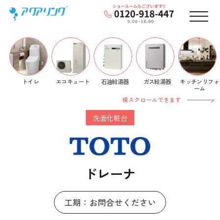
メニ
トイレ
石油給湯器
ガス給湯器
キッチンリフォ
エコキュート
ホーム
>
洗面化粧台
>
TOTO
>
ドレーナ
> ドレーナ
ーム
横スクロールできます
洗面化粧台
ドレーナ
工期：お問合せください