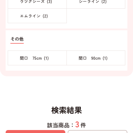
ウツクシーズ (
3
)
シーライン (
2
)
エムライン (
2
)
その他
間口 75cm (
1
)
間口 90cm (
1
)
検索結果
3
該当商品：
件