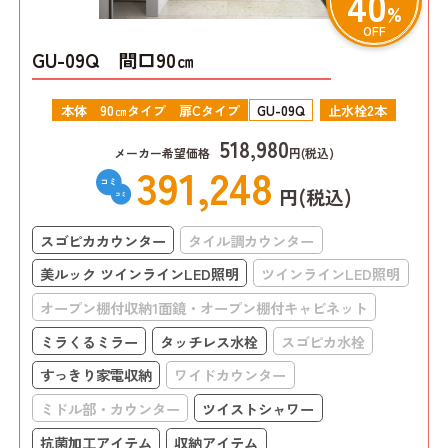
40
%
OFF
GU-09Q 間口90㎝
本体 90㎝タイプ 扉Cタイプ
GU-09Q
止水栓2本
518,980
メーカー希望価格
円(税込)
391,248
円(税込)
スゴピカカウンター
タイル調カウンター
美ルック ツインラインLED照明
ツインラインLED照明
オープン棚付収納1面鏡・オープン棚付キャビネット
ミラくるミラー
タッチレス水栓
スゴピカ水栓
すっきり家電収納
ワイドカウンター
ミドル部・カウンター
ツイストシャワー
抗菌加工アイテム
収納アイテム