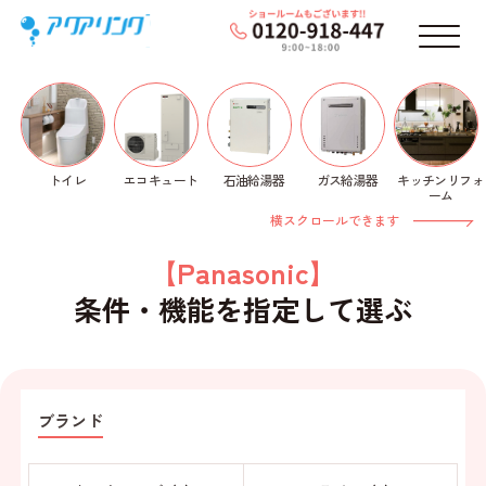
メニ
トイレ
石油給湯器
ガス給湯器
キッチンリフォ
エコキュート
ホーム
>
洗面化粧台
> Panasonic一覧
ーム
横スクロールできます
【Panasonic】
条件・機能を指定して選ぶ
ブランド