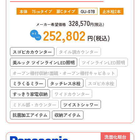
本体 75㎝タイプ 扉Cタイプ
GU-07B
止水栓2本
328,570
メーカー希望価格
円(税込)
252,802
円(税込)
スゴピカカウンター
タイル調カウンター
美ルック ツインラインLED照明
ツインラインLED照明
オープン棚付収納1面鏡・オープン棚付キャビネット
ミラくるミラー
タッチレス水栓
スゴピカ水栓
すっきり家電収納
ワイドカウンター
ミドル部・カウンター
ツイストシャワー
抗菌加工アイテム
収納アイテム
洗面化粧台