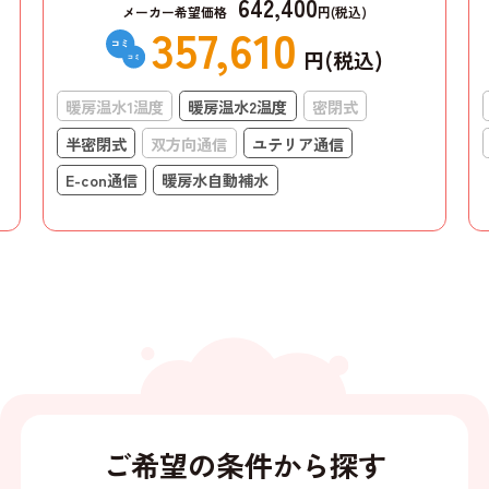
642,400
メーカー希望価格
円(税込)
357,610
円(税込)
暖房温水1温度
暖房温水2温度
密閉式
半密閉式
双方向通信
ユテリア通信
E-con通信
暖房水自動補水
ご希望の条件から探す