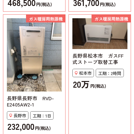
468,500
361,700
円(税込)
円(税込)
ガス暖房用熱源機
ガス暖房用熱源機
長野県松本市 ガスFF
式ストーブ取替工事
松本市
工期：2時間
20万
円(税込)
長野県長野市 RVD-
E2405AW2-1
長野市
工期：1日
232,000
円(税込)