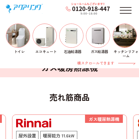
メニ
トイレ
石油給湯器
ガス給湯器
キッチンリフォ
エコキュート
ホーム
> ガス暖房熱源機
ーム
横スクロールできます
ガス暖房熱源機
売れ筋商品
ガス暖房熱源機
屋外設置
暖房能力 11.6kW