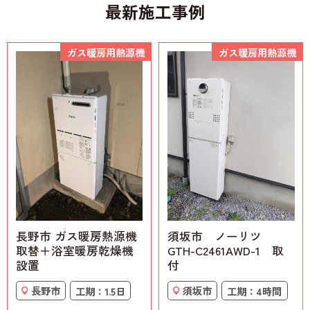
最新施工事例
ガス暖房用熱源機
ガス暖房用熱源機
長野市 ガス暖房熱源機
須坂市 ノーリツ
取替＋浴室暖房乾燥機
GTH-C2461AWD-1 取
設置
付
長野市
工期：1.5日
須坂市
工期：4時間